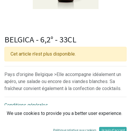
BELGICA - 6,2° - 33CL
Cet article n'est plus disponible.
Pays d'origine Belgique >Elle accompagne idéalement un
apéro, une salade ou encore des viandes blanches. Sa
fraîcheur convient également à la confection de cocktails.
Conditions générales
30-day money-back guarantee
We use cookies to provide you a better user experience.
Shipping: 2-3 Business Days
Politique relative aux cookies
Je suis d'accord