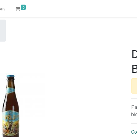
0
ous
D
B
Pa
bl
Co