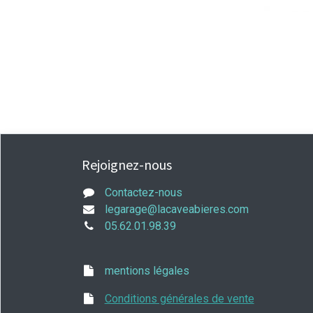
Rejoignez-nous
Contactez-nous
legarage@lacaveabieres.com
05.62.01.98.39
mentions légales
Conditions générales de vente