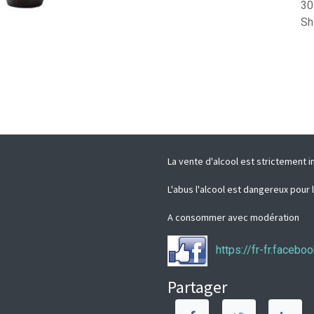
30
Sh
La vente d'alcool est strictement i
L'abus l'alcool est dangereux pour 
A consommer avec modération
https://fr-fr.faceb
Partager