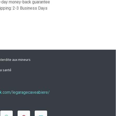
-day money-back guarantee
ipping: 2-3 Business Days
nterdite aux mineurs
la santé
ook.com/legaragecaveabiere/