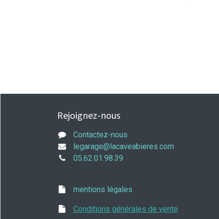
Rejoignez-nous
Contactez-nous
legarage@lacaveabieres.com
05.62.01.98.39
mentions légales
Conditions générales de vente