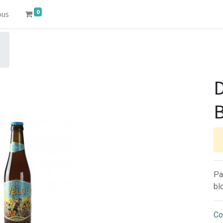
0
ous
D
B
Pa
bl
Co