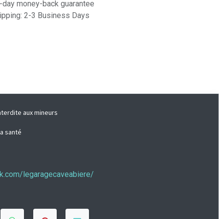
-day money-back guarantee
ipping: 2-3 Business Days
nterdite aux mineurs
la santé
ook.com/legaragecaveabiere/