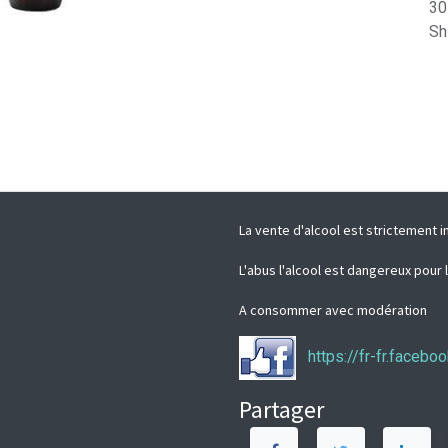
30
Sh
La vente d'alcool est strictement i
L'abus l'alcool est dangereux pour 
A consommer avec modération
https://fr-fr.faceb
Partager