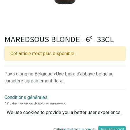
MAREDSOUS BLONDE - 6°- 33CL
Cet article n'est plus disponible.
Pays d'origine Belgique >Une bière d'abbaye belge au
caractère agréablement floral.
Conditions générales
30-day money-back guarantee
Shipping: 2-3 Business Days
We use cookies to provide you a better user experience.
Politique relative aux cookies
Je suis d'accord