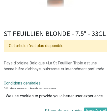
ST FEUILLIEN BLONDE - 7.5° - 33CL
Cet article n'est plus disponible.
Pays d'origine Belgique >La St Feuillien Triple est une
bonne bière d'abbaye, puissante et intensément parfumée.
Conditions générales
30-day money-back guarantee
Shipping: 2-3 Business Days
We use cookies to provide you a better user experience.
Politique relative aux cookies
Je suis d'accord