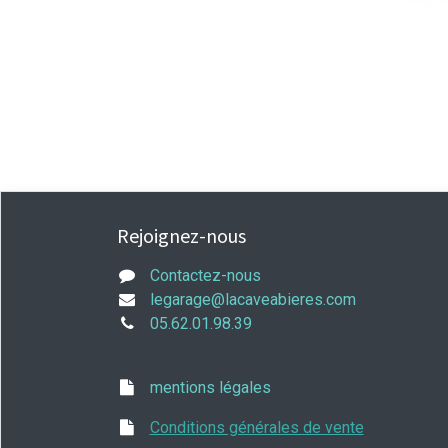
Rejoignez-nous
Contactez-nous
legarage@lacaveabieres.com
05.62.01.98.39
mentions légales
Conditions générales de vente