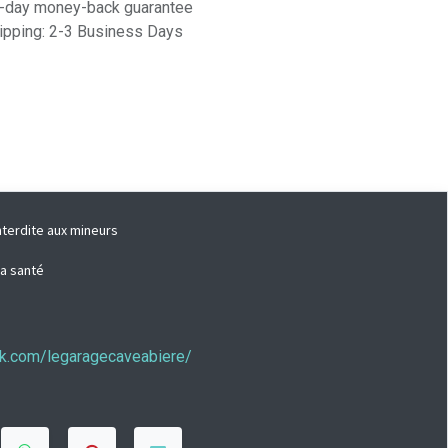
-day money-back guarantee
ipping: 2-3 Business Days
nterdite aux mineurs
la santé
ook.com/legaragecaveabiere/