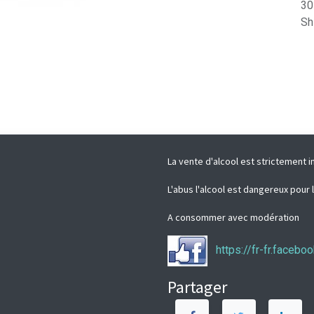
30
Sh
La vente d'alcool est strictement i
L'abus l'alcool est dangereux pour 
A consommer avec modération
https://fr-fr.faceb
Partager