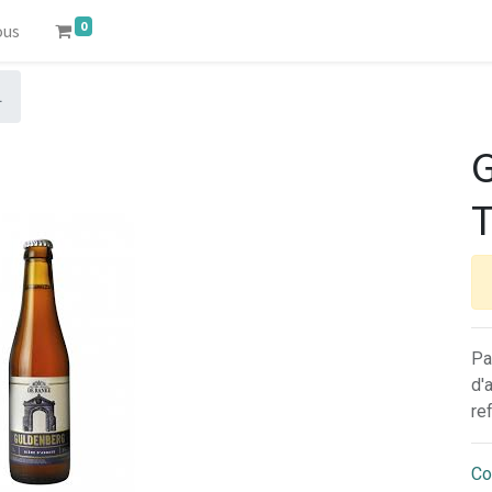
0
ous
L
T
Pa
d'
re
Co