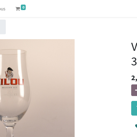
0
ous
V
2