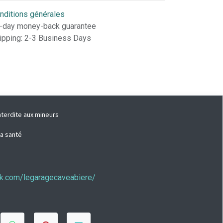
nditions générales
-day money-back guarantee
ipping: 2-3 Business Days
nterdite aux mineurs
la santé
ook.com/legaragecaveabiere/