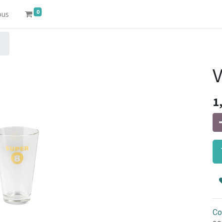
0
ous
1
Co