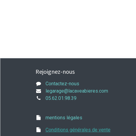
Rejoignez-nous
Contactez-nous
legarage@lacaveabieres.com
05.62.01.98.39
mentions légales
Conditions générales de vente