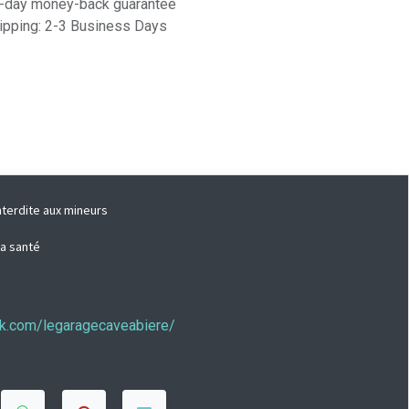
-day money-back guarantee
ipping: 2-3 Business Days
nterdite aux mineurs
la santé
ook.com/legaragecaveabiere/