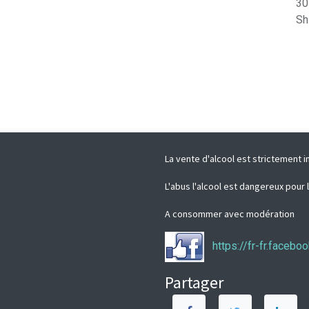
30
Sh
La vente d'alcool est strictement i
L'abus l'alcool est dangereux pour 
A consommer avec modération
https://fr-fr.faceb
Partager